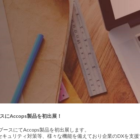
スにAccops製品を初出展！
示ブースにてAccops製品を初出展します。
報セキュリティ対策等、様々な機能を備えており企業のDXを支