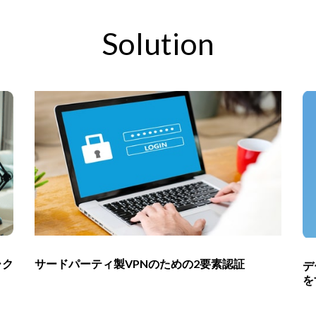
Solution
ーク
サードパーティ製VPNのための2要素認証
デ
を