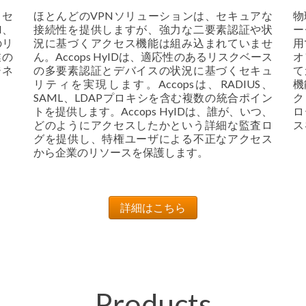
クセ
ほとんどのVPNソリューションは、セキュアな
物
I、
接続性を提供しますが、強力な二要素認証や状
ー
のリ
況に基づくアクセス機能は組み込まれていませ
用
業の
ん。Accops HyIDは、適応性のあるリスクベース
オ
ジネ
の多要素認証とデバイスの状況に基づくセキュ
て
リティを実現します。Accopsは、RADIUS、
機
SAML、LDAPプロキシを含む複数の統合ポイン
ク
トを提供します。Accops HyIDは、誰が、いつ、
ロ
どのようにアクセスしたかという詳細な監査ロ
ス
グを提供し、特権ユーザによる不正なアクセス
から企業のリソースを保護します。
詳細はこちら
Products